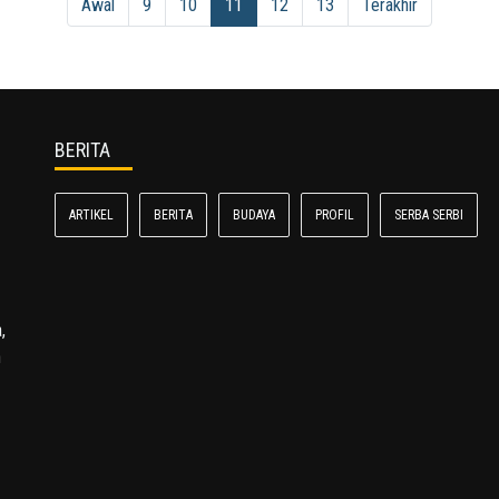
Awal
9
10
11
12
13
Terakhir
BERITA
ARTIKEL
BERITA
BUDAYA
PROFIL
SERBA SERBI
,
n