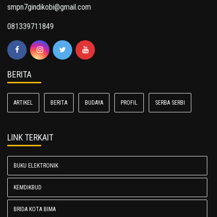
smpn7gindikobi@gmail.com
081339711849
BERITA
ARTIKEL
BERITA
BUDAYA
PROFIL
SERBA SERBI
LINK TERKAIT
BUKU ELEKTRONIK
KEMDIKBUD
BRIDA KOTA BIMA