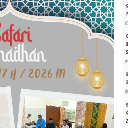
K
P
K
B
S
S
G
S
K
2