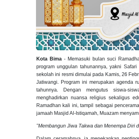
Kota Bima
- Memasuki bulan suci Ramadha
program unggulan tahunannya, yakni Safar
sekolah ini resmi dimulai pada Kamis, 26 Febr
Jatiwangi. Program ini merupakan agenda r
tahunnya. Dengan mengutus siswa-siswa
menghadirkan nuansa religius sekaligus ed
Ramadhan kali ini, tampil sebagai penceram
jamaah Masjid Al-Istiqamah, Muazam menyampa
"Membangun Jiwa Takwa dan Menempa Diri d
Dalam ceramahnya, ia menekankan pentin