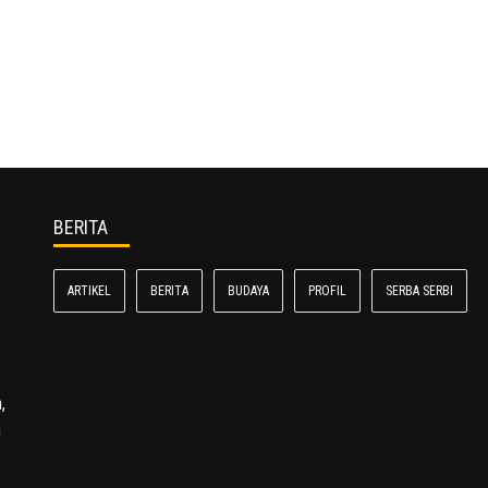
BERITA
ARTIKEL
BERITA
BUDAYA
PROFIL
SERBA SERBI
,
n